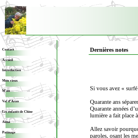
Dernières notes
Contact
Accueil
Introduction
Mon vieux
Si vous avez « surfé
M'an
Quarante ans sépare
Val d’Aran
Quarante années d’u
Les enfants de Chine
lumière a fait place
Aima
Allez savoir pourquo
Patinage
paroles, osant les m