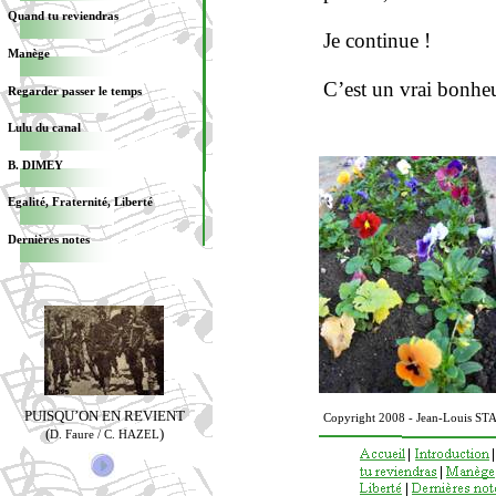
Quand tu reviendras
Je continue !
Manège
C’est un vrai bonheu
Regarder passer le temps
Lulu du canal
B. DIMEY
Egalité, Fraternité, Liberté
Dernières notes
PUISQU’ON EN REVIENT
Copyright 2008 - Jean-Louis ST
(
)
D. Faure / C. HAZEL