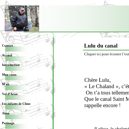
Lulu du canal
Contact
Cliquer ici pour écouter l’ext
Accueil
Introduction
Mon vieux
Chère Lulu,
M'an
« Le Chaland », c’ét
On t’a tous telleme
Val d’Aran
Que le canal Saint M
Les enfants de Chine
rappelle encore !
Aima
Patinage
Il glisse, le chalan