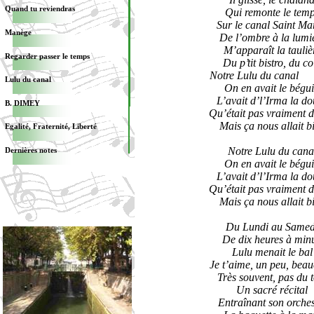
Quand tu reviendras
Qui remonte le tem
Sur le canal Saint Ma
Manège
De l’ombre à la lumi
M’apparaît la tauliè
Regarder passer le temps
Du p’tit bistro, du co
Notre Lulu du c
Lulu du canal
On en avait le bégu
L’avait d’l’Irma la d
B. DIMEY
Qu’était pas vraiment 
Mais ça nous allait b
Egalité, Fraternité, Liberté
Notre Lulu du cana
Dernières notes
On en avait le bégu
L’avait d’l’Irma la d
Qu’était pas vraiment 
Mais ça nous allait b
Du Lundi au Samed
De dix heures à minu
Lulu menait le bal
Je t’aime, un peu, bea
Très souvent, pas du t
Un sacré récital
Entraînant son orches