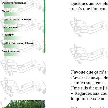
Quelques années plus
Quand tu reviendras
succès que l’on conn
Manège
Regarder passer le temps
Lulu du canal
B. DIMEY
Egalité, Fraternité, Liberté
Dernières notes
J’avoue que ça m’a f
J’avais été incapabl
Je m’en suis remis.
J’me suis dit que j’
« Regardez aux cour
toujours deuxième ! 