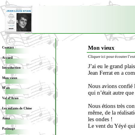
Mon vieux
Contact
Cliquer ici pour écouter l’ext
Accueil
J’ai eu le grand pla
Introduction
Jean Ferrat en a com
Mon vieux
Nous avions confié l
M'an
qui n’était autre que 
Val d’Aran
Nous étions très con
Les enfants de Chine
même, de la réalisat
les ondes !
Aima
Le vent du Yéyé qui
Patinage